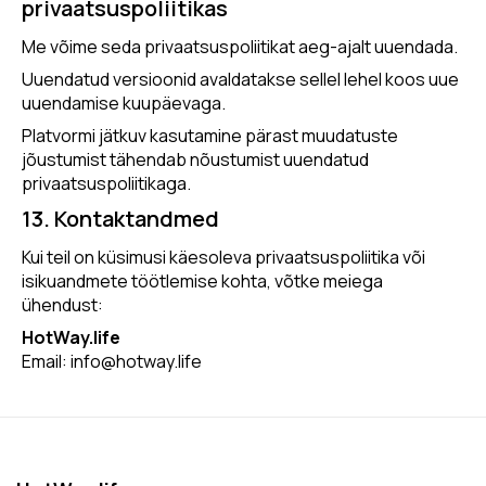
privaatsuspoliitikas
Me võime seda privaatsuspoliitikat aeg-ajalt uuendada.
Uuendatud versioonid avaldatakse sellel lehel koos uue
uuendamise kuupäevaga.
Platvormi jätkuv kasutamine pärast muudatuste
jõustumist tähendab nõustumist uuendatud
privaatsuspoliitikaga.
13. Kontaktandmed
Kui teil on küsimusi käesoleva privaatsuspoliitika või
isikuandmete töötlemise kohta, võtke meiega
ühendust:
HotWay.life
Email:
info@hotway.life