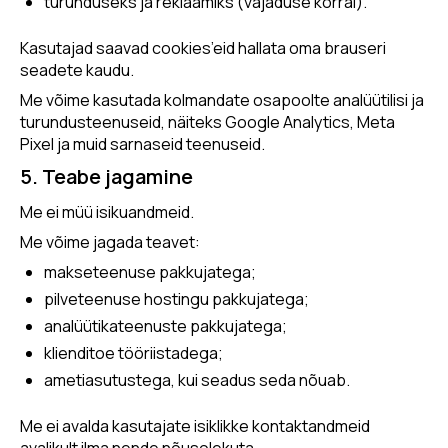
turunduseks ja reklaamiks (vajaduse korral).
Kasutajad saavad cookies’eid hallata oma brauseri
seadete kaudu.
Me võime kasutada kolmandate osapoolte analüütilisi ja
turundusteenuseid, näiteks Google Analytics, Meta
Pixel ja muid sarnaseid teenuseid.
5. Teabe jagamine
Me ei müü isikuandmeid.
Me võime jagada teavet:
makseteenuse pakkujatega;
pilveteenuse hostingu pakkujatega;
analüütikateenuste pakkujatega;
klienditoe tööriistadega;
ametiasutustega, kui seadus seda nõuab.
Me ei avalda kasutajate isiklikke kontaktandmeid