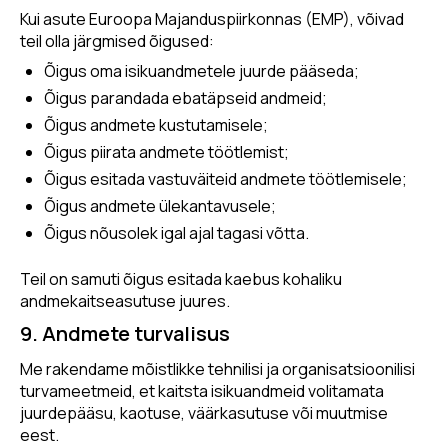
Kui asute Euroopa Majanduspiirkonnas (EMP), võivad
teil olla järgmised õigused:
Õigus oma isikuandmetele juurde pääseda;
Õigus parandada ebatäpseid andmeid;
Õigus andmete kustutamisele;
Õigus piirata andmete töötlemist;
Õigus esitada vastuväiteid andmete töötlemisele;
Õigus andmete ülekantavusele;
Õigus nõusolek igal ajal tagasi võtta.
Teil on samuti õigus esitada kaebus kohaliku
andmekaitseasutuse juures.
9. Andmete turvalisus
Me rakendame mõistlikke tehnilisi ja organisatsioonilisi
turvameetmeid, et kaitsta isikuandmeid volitamata
juurdepääsu, kaotuse, väärkasutuse või muutmise
eest.