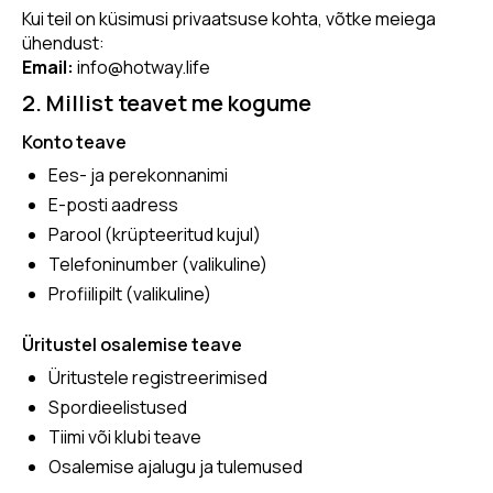
Kui teil on küsimusi privaatsuse kohta, võtke meiega
ühendust:
Email:
info@hotway.life
2. Millist teavet me kogume
Konto teave
Ees- ja perekonnanimi
E-posti aadress
Parool (krüpteeritud kujul)
Telefoninumber (valikuline)
Profiilipilt (valikuline)
Üritustel osalemise teave
Üritustele registreerimised
Spordieelistused
Tiimi või klubi teave
Osalemise ajalugu ja tulemused