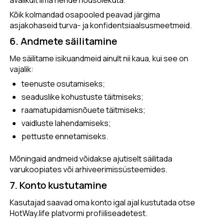
avalikult ilma nende nõusolekuta.
Kõik kolmandad osapooled peavad järgima
asjakohaseid turva- ja konfidentsiaalsusmeetmeid.
6. Andmete säilitamine
Me säilitame isikuandmeid ainult nii kaua, kui see on
vajalik:
teenuste osutamiseks;
seaduslike kohustuste täitmiseks;
raamatupidamisnõuete täitmiseks;
vaidluste lahendamiseks;
pettuste ennetamiseks.
Mõningaid andmeid võidakse ajutiselt säilitada
varukoopiates või arhiveerimissüsteemides.
7. Konto kustutamine
Kasutajad saavad oma konto igal ajal kustutada otse
HotWay.life platvormi profiiliseadetest.