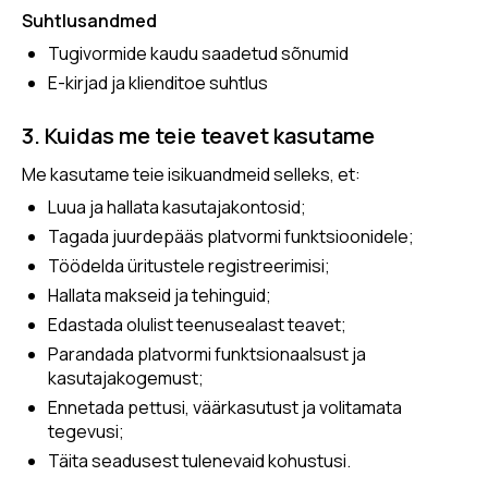
Suhtlusandmed
Tugivormide kaudu saadetud sõnumid
E-kirjad ja klienditoe suhtlus
3. Kuidas me teie teavet kasutame
Me kasutame teie isikuandmeid selleks, et:
Luua ja hallata kasutajakontosid;
Tagada juurdepääs platvormi funktsioonidele;
Töödelda üritustele registreerimisi;
Hallata makseid ja tehinguid;
Edastada olulist teenusealast teavet;
Parandada platvormi funktsionaalsust ja
kasutajakogemust;
Ennetada pettusi, väärkasutust ja volitamata
tegevusi;
Täita seadusest tulenevaid kohustusi.