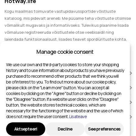
HotWay.life
Kogu maailmas toimuvate vastupidavussportide võistluste
kataloog, mis pidevalt areneb. Me püüame teha võistluste otsimise
võimalikult mugavaks ja informatiivseks. Tulevikus plaanime lisada
võimaluse registreeruda võistlustele otse veebisaidil ning
laiendada funktsionaalsust, lisades teavet spordiürituste kohta,
mida külastada pealtvaatajana, meelelahutuse ja grupireiside
Manage cookie consent
kohta.
We use our own and third-party cookies to store your shopping
history and to use information about products you have previously
VÕISTLUSED
purchased to recommend other products that we think you will
be of interest to you. To find out more about our cookie policy,
please click on the "Learn more" button. You can accept all
SPORDIRAJATISED
cookies by clicking on the "Agree" button or decline by clicking on
the "Disagree" button. If a website user clicks on the "Disagree"
LISA HOTWAY.LIFE’I
button, the website stores technical cookies, which are
necessary for the functioning of the website and the use of which
does not require the user consent.
Lisateave
TEAVE
Aktsepteeri
Decline
See preferences