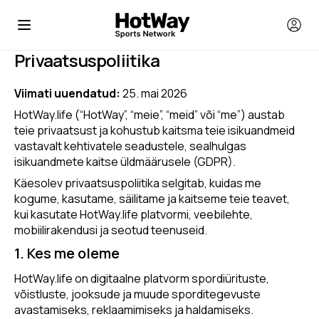
Privaatsuspoliitika
Viimati uuendatud:
25. mai 2026
HotWay.life (“HotWay”, “meie”, “meid” või “me”) austab
teie privaatsust ja kohustub kaitsma teie isikuandmeid
vastavalt kehtivatele seadustele, sealhulgas
isikuandmete kaitse üldmäärusele (GDPR).
Käesolev privaatsuspoliitika selgitab, kuidas me
kogume, kasutame, säilitame ja kaitseme teie teavet,
kui kasutate HotWay.life platvormi, veebilehte,
mobiilirakendusi ja seotud teenuseid.
1. Kes me oleme
HotWay.life on digitaalne platvorm spordiürituste,
võistluste, jooksude ja muude sporditegevuste
avastamiseks, reklaamimiseks ja haldamiseks.