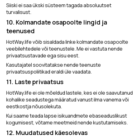
Siiski ei saa ükski süsteem tagada absoluutset
turvalisust.
10. Kolmandate osapoolte lingid ja
teenused
HotWay.life võib sisaldada linke kolmandate osapoolte
veebilehtedele või teenustele. Me ei vastuta nende
privaatsustavade ega sisu eest.
Kasutajatel soovitatakse nende teenuste
privaatsuspoliitikad eraldi üle vaadata.
11. Laste privaatsus
HotWay.life ei ole mõeldud lastele, kes ei ole saavutanud
kohalike seadustega määratud vanust ilma vanema või
eestkostja nõusolekuta.
Kui saame teada lapse isikuandmete ebaseaduslikust
kogumisest, võtame meetmeid nende kustutamiseks.
12. Muudatused käesolevas