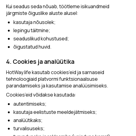
Kui seadus seda nõuab, töötleme isikuandmeid
järgmiste õiguslike aluste alusel:
kasutaja nõusolek;
lepingu täitmine;
seaduslikud kohustused;
õigustatud huvid.
4. Cookies ja analüütika
HotWay.life kasutab cookies’eid ja sarnaseid
tehnoloogiaid platvormi funktsionaalsuse
parandamiseks ja kasutamise analüüsimiseks.
Cookies’eid võidakse kasutada:
autentimiseks;
kasutaja eelistuste meeldejätmiseks;
analüütikaks;
turvalisuseks;