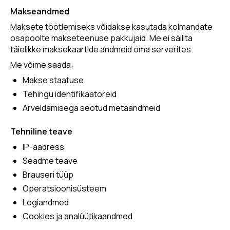
Makseandmed
Maksete töötlemiseks võidakse kasutada kolmandate
osapoolte makseteenuse pakkujaid. Me ei säilita
täielikke maksekaartide andmeid oma serverites.
Me võime saada:
Makse staatuse
Tehingu identifikaatoreid
Arveldamisega seotud metaandmeid
Tehniline teave
IP-aadress
Seadme teave
Brauseri tüüp
Operatsioonisüsteem
Logiandmed
Cookies ja analüütikaandmed