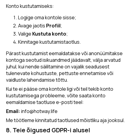
Konto kustutamiseks:
Logige oma kontole sisse;
Avage jaotis
Profiil
;
Valige
Kustuta konto
;
Kinnitage kustutamistaotlus.
Pärast kustutamist eemaldatakse või anonüümitakse
kontoga seotud isikuandmed jäädavalt, välja arvatud
juhul, kui nende säilitamine on vajalik seadusest
tulenevate kohustuste, pettuste ennetamise või
vaidluste lahendamise tõttu.
Kui te ei pääse oma kontole ligi või teil tekib konto
kustutamisega probleeme, võite saata konto
eemaldamise taotluse e-posti teel:
Email:
info@hotway.life
Me töötleme kinnitatud taotlused mõistliku aja jooksul.
8. Teie õigused GDPR-i alusel