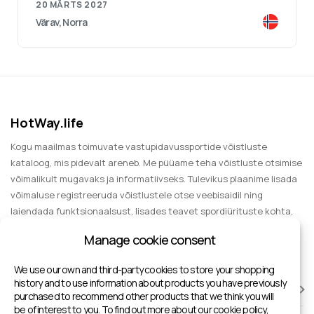
20 MÄRTS 2027
Värav, Norra
HotWay.life
Kogu maailmas toimuvate vastupidavussportide võistluste
kataloog, mis pidevalt areneb. Me püüame teha võistluste otsimise
võimalikult mugavaks ja informatiivseks. Tulevikus plaanime lisada
võimaluse registreeruda võistlustele otse veebisaidil ning
laiendada funktsionaalsust, lisades teavet spordiürituste kohta,
mida külastada pealtvaatajana, meelelahutuse ja grupireiside
Manage cookie consent
kohta.
We use our own and third-party cookies to store your shopping
history and to use information about products you have previously
VÕISTLUSED
purchased to recommend other products that we think you will
be of interest to you. To find out more about our cookie policy,