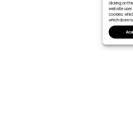
clicking on th
website user 
cookies, whic
which does no
Ace
INSTALACIONES DEPORTIVAS
ras 2026–2027
Caminar
Directorio de instalaciones de
Marcha nórdica
Piscinas cubiertas
Orientación
Piscinas al aire libre
os
Esquí de fondo
Centros acuáticos
Esquí de montaña
Parques de wakeboard
Estaciones de esquí