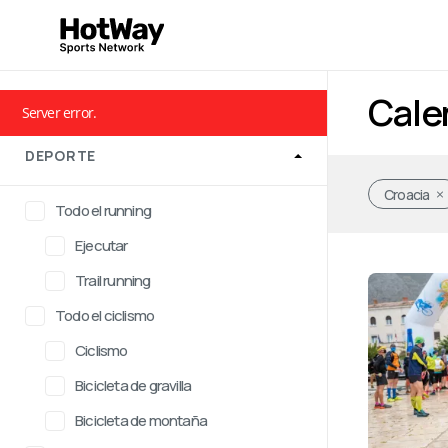
Cale
Server error.
DEPORTE
Croacia
Todo el running
Ejecutar
Trail running
Todo el ciclismo
Ciclismo
Bicicleta de gravilla
Bicicleta de montaña