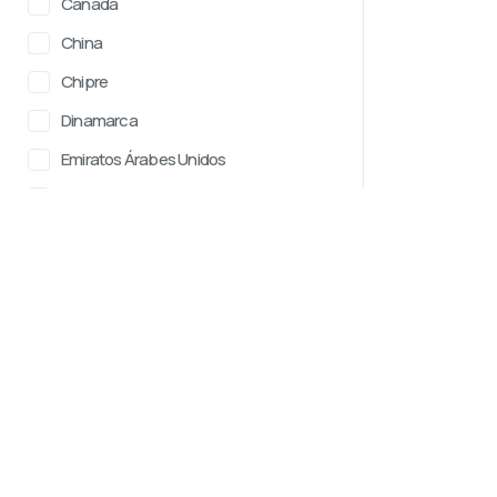
Canadá
China
Chipre
Dinamarca
Emiratos Árabes Unidos
Eslovaquia
Eslovenia
HotWay.life
CARRERAS
España
Calendario de carre
Un catálogo de competiciones
Estados Unidos
Ejecutar
deportivas de resistencia en todo
Estonia
el mundo, en constante evolución.
Trail running
Nos esforzamos por hacer que la
Finlandia
Carrera de obstácul
búsqueda de eventos sea lo más
conveniente e informativa posible.
Ciclismo
Fiyi
En el futuro, planeamos agregar la
Bicicleta de gravilla
Francia
posibilidad de registrarse en las