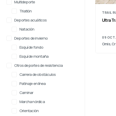
Multideporte
Triatlón
TRAIL 
Deportes acuáticos
Ultra Tr
Natación
09 OCT.
Deportes de invierno
Omis, Cr
Esquí de fondo
Esquí de montaña
Otros deportes de resistencia
Carrera de obstáculos
Patinaje en línea
Caminar
Marcha nórdica
Orientación