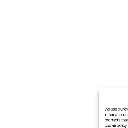
We use our ow
information 
products that 
cookie policy,