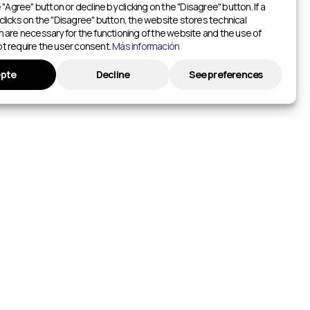
e "Agree" button or decline by clicking on the "Disagree" button. If a
clicks on the "Disagree" button, the website stores technical
h are necessary for the functioning of the website and the use of
t require the user consent.
Más información
pte
Decline
See preferences
AÑADIR A HOTWAY.LIFE
portivas
Gimnasios
Añadir evento
Centros de fitness
Añade tu instalación
Estudios de yoga
INFORMACIÓN
Pistas de tenis
Política de privacidad
Pistas de pádel
Pistas de baloncesto cubiertas