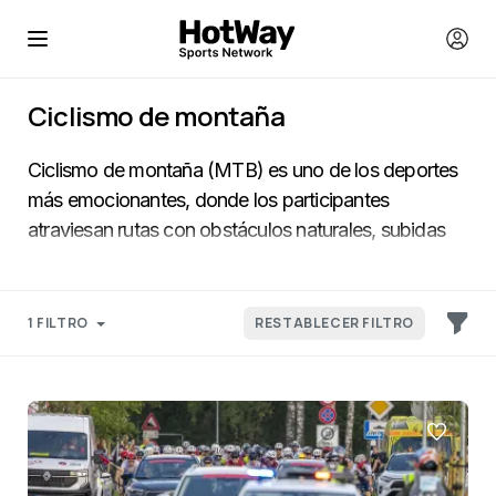
Ciclismo de montaña
Ciclismo de montaña (MTB) es uno de los deportes
más emocionantes, donde los participantes
atraviesan rutas con obstáculos naturales, subidas
empinadas y descensos pronunciados. El MTB
incluye varias disciplinas como el cross-country,
downhill y bike cross, y requiere una excelente
1 FILTRO
RESTABLECER FILTRO
condición física y habilidad para manejar la bicicleta.