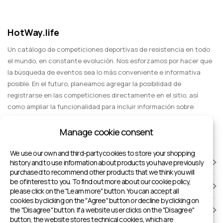
recopilan los mejores eventos que se celebran en
todo el mundo. Aquí encontrarás competiciones de
HotWay.life
cross-country, downhill y mountain bike, además de
carreras donde los participantes deben superar tanto
Un catálogo de competiciones deportivas de resistencia en todo
el mundo, en constante evolución. Nos esforzamos por hacer que
obstáculos naturales como elementos artificiales en
la búsqueda de eventos sea lo más conveniente e informativa
el recorrido. Independientemente de tu nivel, cada
posible. En el futuro, planeamos agregar la posibilidad de
ciclista encontrará una competición adecuada para
registrarse en las competiciones directamente en el sitio, así
él. Si deseas desafiarte en condiciones extremas o
como ampliar la funcionalidad para incluir información sobre
simplemente disfrutar de la velocidad y la aventura
eventos deportivos para espectadores, entretenimiento y viajes
del ciclismo de montaña, aquí puedes encontrar la
en grupo.
Manage cookie consent
carrera adecuada para ti y planificar tu participación.
We use our own and third-party cookies to store your shopping
CARRERAS
history and to use information about products you have previously
purchased to recommend other products that we think you will
be of interest to you. To find out more about our cookie policy,
INSTALACIONES DEPORTIVAS
please click on the "Learn more" button. You can accept all
cookies by clicking on the "Agree" button or decline by clicking on
the "Disagree" button. If a website user clicks on the "Disagree"
AÑADIR A HOTWAY.LIFE
button, the website stores technical cookies, which are