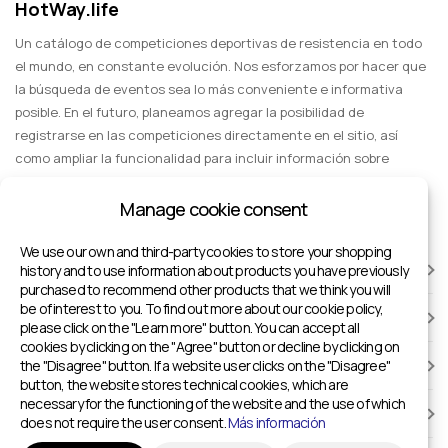
HotWay.life
participantes deben superar rutas alpinas con
obstáculos naturales y artificiales. También hay
Un catálogo de competiciones deportivas de resistencia en todo
pruebas de freeride, lo que brinda a los deportistas la
el mundo, en constante evolución. Nos esforzamos por hacer que
la búsqueda de eventos sea lo más conveniente e informativa
oportunidad de demostrar sus habilidades en
posible. En el futuro, planeamos agregar la posibilidad de
diferentes tipos de terreno. Consulta las próximas
registrarse en las competiciones directamente en el sitio, así
competiciones y prepárate para conquistar nuevas
como ampliar la funcionalidad para incluir información sobre
cumbres.
eventos deportivos para espectadores, entretenimiento y viajes
en grupo.
Manage cookie consent
We use our own and third-party cookies to store your shopping
CARRERAS
history and to use information about products you have previously
purchased to recommend other products that we think you will
be of interest to you. To find out more about our cookie policy,
INSTALACIONES DEPORTIVAS
please click on the "Learn more" button. You can accept all
cookies by clicking on the "Agree" button or decline by clicking on
the "Disagree" button. If a website user clicks on the "Disagree"
AÑADIR A HOTWAY.LIFE
button, the website stores technical cookies, which are
necessary for the functioning of the website and the use of which
INFORMACIÓN
does not require the user consent.
Más información