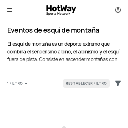
Eventos de esquí de montaña
El esquí de montaña es un deporte extremo que
combina el senderismo alpino, el alpinismo y el esquí
fuera de pista. Consiste en ascender montañas con
esquís (skimo) y luego descender por rutas técnicas
y difíciles, lo que lo convierte en una opción perfecta
para los amantes del freeride y la aventura en alta
1 FILTRO
RESTABLECER FILTRO
montaña.