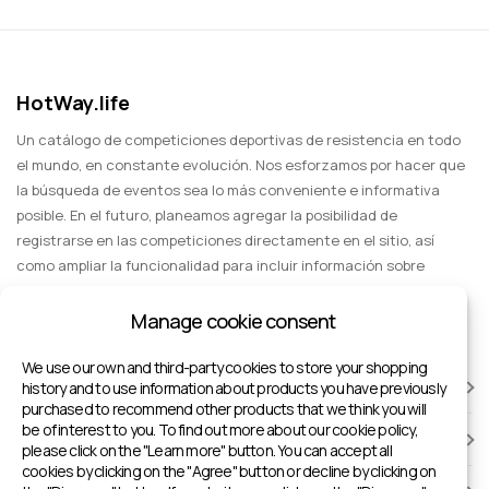
HotWay.life
Un catálogo de competiciones deportivas de resistencia en todo
el mundo, en constante evolución. Nos esforzamos por hacer que
la búsqueda de eventos sea lo más conveniente e informativa
posible. En el futuro, planeamos agregar la posibilidad de
registrarse en las competiciones directamente en el sitio, así
como ampliar la funcionalidad para incluir información sobre
eventos deportivos para espectadores, entretenimiento y viajes
en grupo.
Manage cookie consent
We use our own and third-party cookies to store your shopping
CARRERAS
history and to use information about products you have previously
purchased to recommend other products that we think you will
be of interest to you. To find out more about our cookie policy,
INSTALACIONES DEPORTIVAS
please click on the "Learn more" button. You can accept all
cookies by clicking on the "Agree" button or decline by clicking on