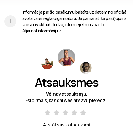
Informācija par šo pasākumu balstīta uz datiem no oficiālā
avota vai sniegta organizatoru. Ja pamanāt, ka paziņojums
vairs nav aktuāls, lūdzu, informējiet mūs par to.
Atjaunot informāciju
Atsauksmes
Vēl nav atsauksmju.
Esi pirmais, kas dalīsies ar savu pieredzi!
Atstāt savu atsauksmi