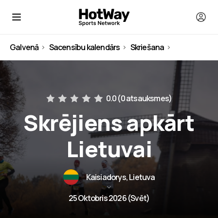
Galvenā
Sacensību kalendārs
Skriešana
Lietuva
0.0 (
0 atsauksmes
)
Skrējiens apkārt
Lietuvai
Kaisiadorys, Lietuva
25 Oktobris 2026 (Svēt)