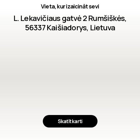
Vieta, kur izaicināt sevi
L. Lekavičiaus gatvė 2 Rumšiškės,
56337 Kaišiadorys, Lietuva
Skatīt karti