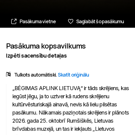
Pasākuma vietne
Saglabāt šo pasākumu
Pasākuma kopsavilkums
Izpēti sacensību detaļas
Tulkots automātiski.
Skatīt oriģinālu
„BĖGIMAS APLINK LIETUVĄ“ ir tāds skrējiens, kas
iegūst jēgu, ja to uztver kā rudens skrējienu
kultūrvēsturiskajā ainavā, nevis kā lielu pilsētas
pasākumu. Nākamais paziņotais skrējiens ir plānots
2026. gada 25. oktobrī Rumšiškēs, Lietuvas
brīvdabas muzejā, un tas ir iekļauts „Lietuvos