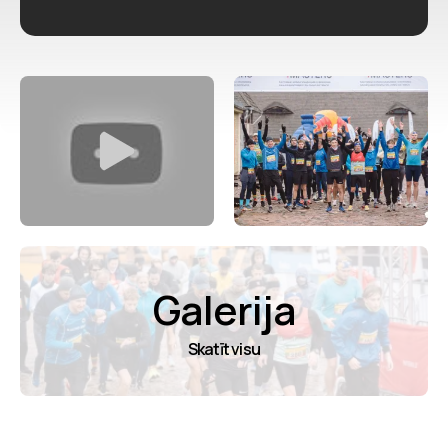
un nedaudz personīgāku sacensību dienas sajūtu.
Galerija
Skatīt visu