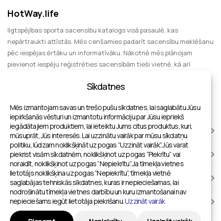
HotWay.life
Ilgtspējības sporta sacensību katalogs visā pasaulē, kas
nepārtraukti attīstās. Mēs cenšamies padarīt sacensību meklēšanu
pēc iespējas ērtāku un informatīvāku. Nākotnē mēs plānojam
pievienot iespēju reģistrēties sacensībām tieši vietnē, kā arī
paplašināt funkcionalitāti, iekļaujot informāciju par sporta
Sīkdatnes
notikumiem apmeklēšanai kā skatītājam, izklaides iespējām un
grupu ceļojumiem.
Mēs izmantojam savas un trešo pušu sīkdatnes, lai saglabātu Jūsu
iepirkšanās vēsturi un izmantotu informāciju par Jūsu iepriekš
iegādātajiem produktiem, lai ieteiktu Jums citus produktus, kuri,
SACENSĪBAS
mūsuprāt, Jūs interesēs. Lai uzzinātu vairāk par mūsu sīkdatņu
politiku, lūdzam noklikšķināt uz pogas “Uzzināt vairāk”. Jūs varat
piekrist visām sīkdatnēm, noklikšķinot uz pogas “Piekrītu” vai
SPORTA OBJEKTI
noraidīt, noklikšķinot uz pogas “Nepiekrītu”. Ja tīmekļa vietnes
lietotājs noklikšķina uz pogas “Nepiekrītu”, tīmekļa vietnē
PIEVIENOT HOTWAY.LIFE
saglabājas tehniskās sīkdatnes, kuras ir nepieciešamas, lai
nodrošinātu tīmekļa vietnes darbību un kuru izmantošanai nav
nepieciešams iegūt lietotāja piekrišanu.
Uzzināt vairāk
INFORMĀCIJA