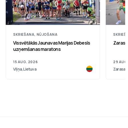
SKRIEŠANA, NŪJOŠANA
SKRIEŠ
Vissvētākās Jaunavas Marijas Debesīs
Zarasu
uzņemšanas maratons
15 AUG. 2026
29 AUG
Viļņa, Lietuva
Zarasai,