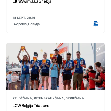
UltraSwim 33.3 Grieķija
18 SEPT. 2026
Skopelos, Grieķija
PELDĒŠANA, RITEŅBRAUKŠANA, SKRIEŠANA
LCW Beļģija Triatlons