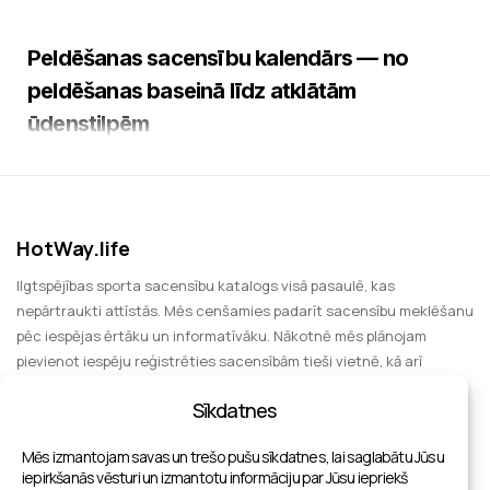
Peldēšanas sacensību kalendārs — no
peldēšanas baseinā līdz atklātām
ūdenstilpēm
Mūsu peldēšanas sacensību kalendārā ir iekļautas
gan peldēšanas sacensības baseinā, gan atklātā
ūdenī. Dalībnieki var izvēlēties sacensības ezeros,
HotWay.life
upēs vai jūrās, kā arī nakts peldējumus tiem, kas
meklē unikālus formātus. Sacensības atšķiras ar
Ilgtspējības sporta sacensību katalogs visā pasaulē, kas
nepārtraukti attīstās. Mēs cenšamies padarīt sacensību meklēšanu
grūtības pakāpi, sākot no sacensību peldēšanas līdz
pēc iespējas ērtāku un informatīvāku. Nākotnē mēs plānojam
maratona distancēm atklātajos ūdeņos. Ja meklējat
pievienot iespēju reģistrēties sacensībām tieši vietnē, kā arī
peldējumus, kas atbilst jūsu sagatavotībai, mūsu
paplašināt funkcionalitāti, iekļaujot informāciju par sporta
kalendārs palīdzēs atrast interesantākos un
Sīkdatnes
notikumiem apmeklēšanai kā skatītājam, izklaides iespējām un
pieejamākos pasākumus un sekot jaunajiem
grupu ceļojumiem.
Mēs izmantojam savas un trešo pušu sīkdatnes, lai saglabātu Jūsu
pasākumiem, piemēram, atklātajos ūdeņos un jūrā.
iepirkšanās vēsturi un izmantotu informāciju par Jūsu iepriekš