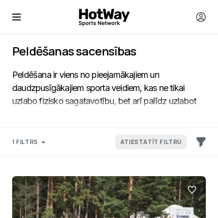
Peldēšanas sacensības
Peldēšana ir viens no pieejamākajiem un
daudzpusīgākajiem sporta veidiem, kas ne tikai
uzlabo fizisko sagatavotību, bet arī palīdz uzlabot
vispārējo izturību. Peldēšanas sacensībās var
piedalīties gan profesionāli sportisti, gan amatieri,
kuri vēlas izaicināt sevi dažādās disciplīnās.
1 FILTRS
ATIESTATĪT FILTRU