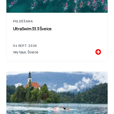
PELDĒŠANA
UltraSwim 33.3 Šveice
04 SEPT. 2026
Veytaux, Šveice