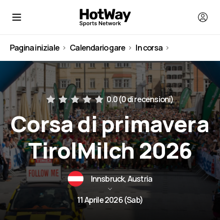
Pagina iniziale
Calendario gare
In corsa
Austria
0.0 (
0 di recensioni
)
Corsa di primavera
TirolMilch 2026
Innsbruck, Austria
11 Aprile 2026 (Sab)