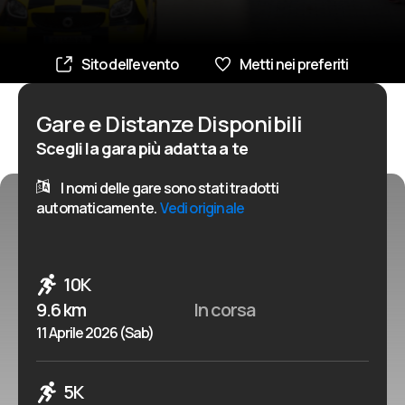
Sito dell'evento
Metti nei preferiti
Gare e Distanze Disponibili
Scegli la gara più adatta a te
I nomi delle gare sono stati tradotti
automaticamente.
Vedi originale
10K
9.6 km
In corsa
11 Aprile 2026 (Sab)
5K