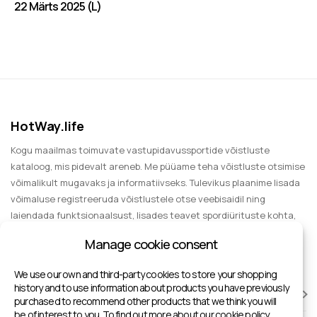
22 Märts 2025 (L)
HotWay.life
Kogu maailmas toimuvate vastupidavussportide võistluste
kataloog, mis pidevalt areneb. Me püüame teha võistluste otsimise
võimalikult mugavaks ja informatiivseks. Tulevikus plaanime lisada
võimaluse registreeruda võistlustele otse veebisaidil ning
laiendada funktsionaalsust, lisades teavet spordiürituste kohta,
mida külastada pealtvaatajana, meelelahutuse ja grupireiside
Manage cookie consent
kohta.
We use our own and third-party cookies to store your shopping
history and to use information about products you have previously
VÕISTLUSED
purchased to recommend other products that we think you will
be of interest to you. To find out more about our cookie policy,