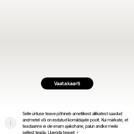
Vaata kaarti
Selle ürituse teave põhineb ametlikest allikatest saadud
andmetel või on esitatud korraldajate poolt. Kui märkate, et
teadaanne ei ole enam ajakohane, palun andke meile
sellest teada.
Uuenda teavet