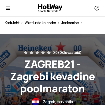
Koduleht
Võistluste kalender
Jooksmine
Horvaatia
0.0 (
0 ülevaateid
)
ZAGREB21 -
Zagrebi kevadine
poolmaraton
Zagreb, Horvaatia