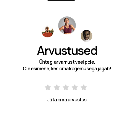
Arvustused
Ühtegi arvamust veel pole.
Ole esimene, kes oma kogemusega jagab!
Jäta oma arvustus