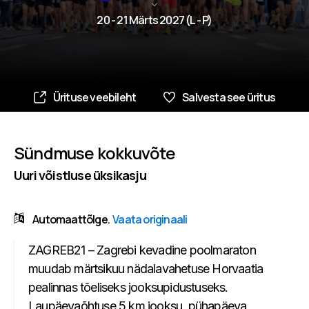
20 - 21 Märts 2027 (L - P)
Ürituse veebileht
Salvesta see üritus
Sündmuse kokkuvõte
Uuri võistluse üksikasju
Automaattõlge.
Vaata originaali
ZAGREB21 – Zagrebi kevadine poolmaraton
muudab märtsikuu nädalavahetuse Horvaatia
pealinnas tõeliseks jooksupidustuseks.
Laupäevaõhtuse 5 km jooksu, pühapäeva