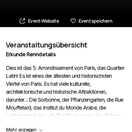
Event-Website
Event speichern
Veranstaltungsübersicht
Erkunde Renndetails
Dies ist das 5. Arrondissement von Paris, das Quartier
Latin! Es ist eines der ältesten und historischsten
Viertel von Paris. Es hat viele kulturelle,
architektonische und historische Attraktionen,
darunter..: Die Sorbonne, der Pflanzengarten, die Rue
Mouffetard, das Institut du Monde Arabe, die
Lutherische Arena, die Rue St. Jacques, das College
de France, das Quartier des Contescarpes, usw. Die
Mehr anzeigen
Sehenswürdigkeiten des 5. Arrondissements sind