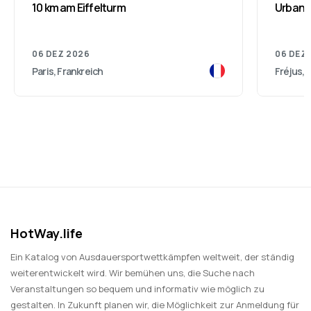
10 km am Eiffelturm
Urban T
06 DEZ 2026
06 DEZ
Paris, Frankreich
Fréjus, 
HotWay.life
Ein Katalog von Ausdauersportwettkämpfen weltweit, der ständig
weiterentwickelt wird. Wir bemühen uns, die Suche nach
Veranstaltungen so bequem und informativ wie möglich zu
gestalten. In Zukunft planen wir, die Möglichkeit zur Anmeldung für