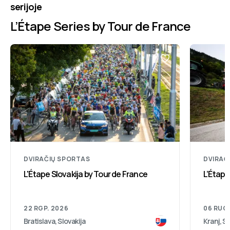
serijoje
L’Étape Series by Tour de France
DVIRAČIŲ SPORTAS
DVIRAČ
L'Étape Slovakija by Tour de France
L’Étape
22 RGP. 2026
06 RUG
Bratislava, Slovakija
Kranj, S