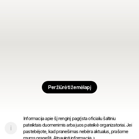
Peržiūrėti žemėlapį
Informacija apie šį renginį pagrįsta oficialiu šaltiniu
pateiktais duomenimis arba juos pateikė organizatoriai. Jei
pastebėjote, kad pranešimas nebėra aktualus, prašome
mums pranešti.
Atnaujinti informaciją