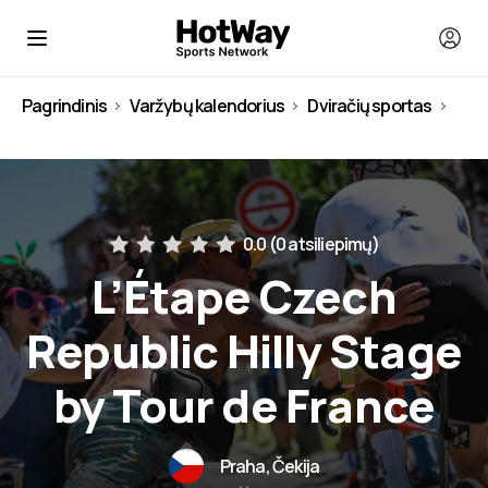
Pagrindinis
Varžybų kalendorius
Dviračių sportas
Čekija
0.0 (
0 atsiliepimų
)
L’Étape Czech
Republic Hilly Stage
by Tour de France
Praha, Čekija