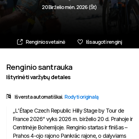
20 Birželio mėn. 2026 (Št)
Renginio svetainė
Išsaugoti renginį
Renginio santrauka
Ištyrinėti varžybų detales
Išversta automatiškai.
Rodyti originalą
„L’Étape Czech Republic Hilly Stage by Tour de
France 2026“ vyks 2026 m. birželio 20 d. Prahoje ir
Centrinėje Bohemijoje. Renginio startas ir finišas –
Prahos 4-ojo rajono Pankrác rajone, o dalyviams