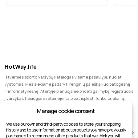
HotWay.life
Ištvermės sporto varžybų katalogas visame pasaulyje, nuolat
vystomas. Mes siekiame padaryti renginių paiešką kuo patogesnę
ir informatyvesnę. Ateityje planuojame pridėti galimybę registruotis
į varžybas tiesiogiai svetainėje, taip pat išplėsti funkcionalumą,
įtraukiant informaciją apie sporto renginius, kuriuos galima
Manage cookie consent
aplankyti kaip žiūrovui, pramogas ir grupines keliones.
We use our own and third-party cookies to store your shopping
history and to use information about products you have previously
VARŽYBOS
purchased to recommend other products that we think you will