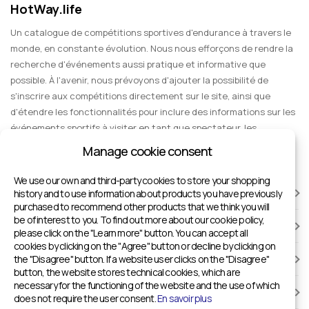
HotWay.life
Un catalogue de compétitions sportives d'endurance à travers le
monde, en constante évolution. Nous nous efforçons de rendre la
recherche d'événements aussi pratique et informative que
possible. À l'avenir, nous prévoyons d'ajouter la possibilité de
s'inscrire aux compétitions directement sur le site, ainsi que
d'étendre les fonctionnalités pour inclure des informations sur les
événements sportifs à visiter en tant que spectateur, les
divertissements et les voyages en groupe.
Manage cookie consent
We use our own and third-party cookies to store your shopping
COURSES
history and to use information about products you have previously
purchased to recommend other products that we think you will
be of interest to you. To find out more about our cookie policy,
INSTALLATIONS SPORTIVES
please click on the "Learn more" button. You can accept all
cookies by clicking on the "Agree" button or decline by clicking on
the "Disagree" button. If a website user clicks on the "Disagree"
AJOUTER À HOTWAY.LIFE
button, the website stores technical cookies, which are
necessary for the functioning of the website and the use of which
INFORMATIONS
does not require the user consent.
En savoir plus