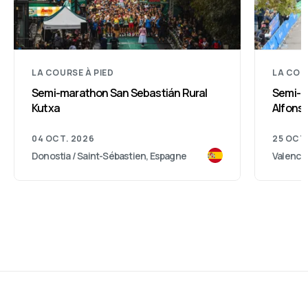
LA COURSE À PIED
LA COU
Semi-marathon San Sebastián Rural
Semi-m
Kutxa
Alfonso
04 OCT. 2026
25 OCT
Donostia / Saint-Sébastien, Espagne
Valence